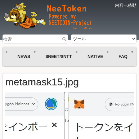
内容へ移動
NEWS
$NEET/$NTT
NATIVE
FAQ
metamask15.jpg